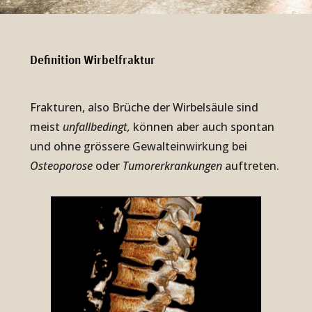
De­fi­ni­tion Wir­bel­frak­tur
Frakturen, also Brüche der Wirbelsäule sind
meist
unfallbedingt,
können aber auch spontan
und ohne grössere Gewalteinwirkung bei
Osteoporose
oder
Tumorerkrankungen
auftreten.