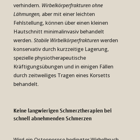
verhindern.
Wirbelkörperfrakturen ohne
Lähmungen,
aber mit einer leichten
Fehlstellung, können über einen kleinen
Hautschnitt minimalinvasiv behandelt
werden.
Stabile Wirbelkörperfrakturen
werden
konservativ durch kurzzeitige Lagerung,
spezielle physiotherapeutische
Kräftigungsübungen und in einigen Fällen
durch zeitweiliges Tragen eines Korsetts
behandelt.
Keine lang­wie­ri­gen Schmerz­the­ra­pien bei
schnell ab­neh­men­den Schmer­zen
Wird ein Osteoporose bedingter Wirbelbruch