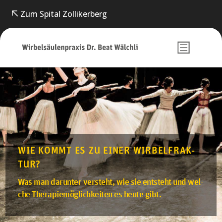
Zum Spital Zollikerberg
WIE KOMMT ES ZU EI­NER WIR­BEL­FRAK­
TUR?
Was man da­run­ter ver­steht, wie sie ent­steht und wel­
che The­ra­pie­mög­lich­keiten es heute gibt.