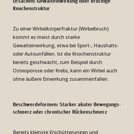
Ursachen: Ge­walt­ein­wir­kung oder brü­chi­ge
Kno­chen­struk­tur
Zu einer Wirbelkörperfraktur (Wirbelbruch)
kommt es meist durch starke
Gewalteinwirkung, etwa bei Sport-, Haushalts-
oder Autounfällen. Ist die Knochenstruktur
bereits geschwächt, zum Beispiel durch
Osteoporose oder Krebs, kann ein Wirbel auch
ohne äußere Einwirkung zusammenfallen.
Beschwerde­for­men: Star­ker aku­ter Be­we­gungs­
schmerz oder chro­ni­scher Rücken­schmerz
Bereits kleinste Erschütterungen und