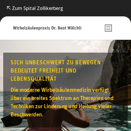
Zum Spital Zollikerberg
SICH UNBESCHWERT ZU BEWEGEN
BEDEUTET FREIHEIT UND
LEBENSQUALITÄT
Die moderne Wirbelsäulenmedizin verfügt
über ein breites Spektrum an Therapien und
Techniken zur Linderung und Heilung vieler
Beschwerden.