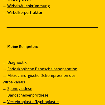
→
Wirbelsäulenkrümmung
→
Wirbelkörperfraktur
Meine Kompetenz
→
Diagnostik
→
Endoskopische Bandscheibenoperation
→
Mikrochirurgische Dekompression des
Wirbelkanals
→
Spondylodese
→
Bandscheibenprothese
→
Vertebroplastie/Kyphoplastie