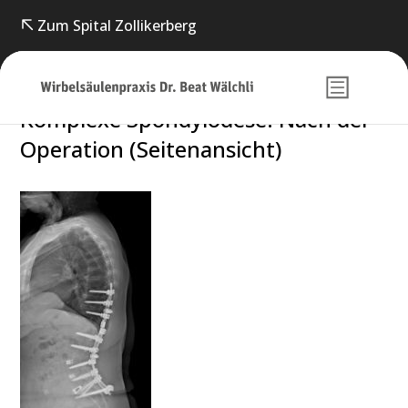
Zum Spital Zollikerberg
Komplexe Spon­dy­lo­dese: Nach der
Opera­tion (Seiten­ansicht)